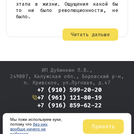
этапа в жизни. Ощущения какой бы
то ни было революционности, не
было.
Читать дальше
ИП Дубинкин Л.В.,
249007, Калужская обл., Боровский р-н,
п. Кривское, ул.Луговая, д.47
+7 (910) 599-20-20
+7 (961) 121-80-19
+7 (916) 859-62-22
Мы тоже используем куки,
Производство тротуарной плитки, фундаментных
потому что
без них
Принять
вообще ничего не
блоков, колодезных колец и бордюров с 1994 года
работает